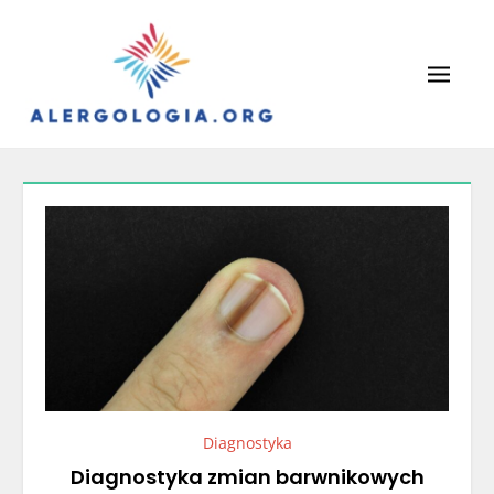
Skip
to
content
Alergologia
Leczenie alergii, portal lekarzy.
Diagnostyka
Diagnostyka zmian barwnikowych