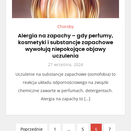
Choroby
Alergia na zapachy – gdy perfumy,
kosmetyki i substancje zapachowe
wywołują niepokojące objawy
uczulenia
27 września, 2024
Uczulenie na substancje zapachowe (osmofobia) to
reakcja układu odpornościowego na związki
chemiczne zawarte w perfumach, detergentach.
Alergia na zapachy to […]
S
Poprzednie
1
…
5
6
7