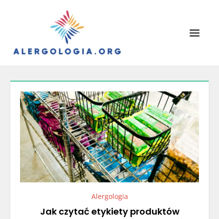
Skip
to
content
Alergologia
Leczenie alergii, portal lekarzy.
Alergologia
Jak czytać etykiety produktów