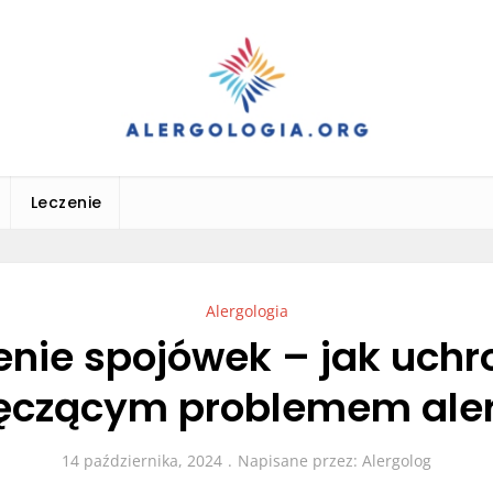
Leczenie
Alergologia
nie spojówek – jak uchr
ęczącym problemem aler
14 października, 2024
Napisane przez:
Alergolog