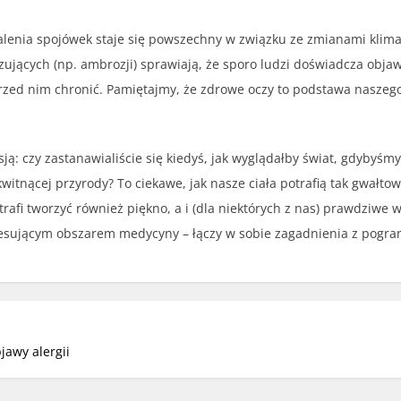
lenia spojówek staje się powszechny w związku ze zmianami klimat
ujących (np. ambrozji) sprawiają, że sporo ludzi doświadcza objawó
rzed nim chronić. Pamiętajmy, że zdrowe oczy to podstawa naszeg
ją: czy zastanawialiście się kiedyś, jak wyglądałby świat, gdybyśmy
itnącej przyrody? To ciekawe, jak nasze ciała potrafią tak gwałto
rafi tworzyć również piękno, a i (dla niektórych z nas) prawdziwe
sującym obszarem medycyny – łączy w sobie zagadnienia z pogranicza
jawy alergii