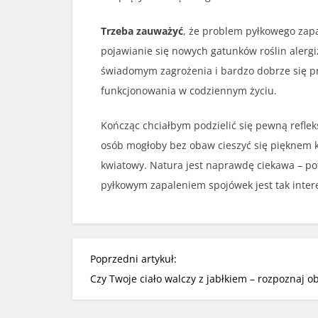
Trzeba zauważyć
, że problem pyłkowego zapa
pojawianie się nowych gatunków roślin alergiz
świadomym zagrożenia i bardzo dobrze się p
funkcjonowania w codziennym życiu.
Kończąc chciałbym podzielić się pewną refleks
osób mogłoby bez obaw cieszyć się pięknem kw
kwiatowy. Natura jest naprawdę ciekawa – pot
pyłkowym zapaleniem spojówek jest tak intere
N
Poprzedni artykuł:
a
Czy Twoje ciało walczy z jabłkiem – rozpoznaj ob
w
i