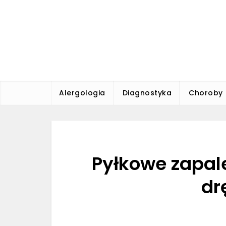
Skip
to
content
Alergologia
Leczenie alergii, portal lekarzy.
Alergologia
Diagnostyka
Choroby
Pyłkowe zapale
dr