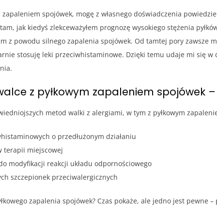
ym zapaleniem spojówek, mogę z własnego doświadczenia powiedzie
m, jak kiedyś zlekceważyłem prognozę wysokiego stężenia pyłków 
ałem z powodu silnego zapalenia spojówek. Od tamtej pory zawsze 
larnie stosuję leki przeciwhistaminowe. Dzięki temu udaje mi się w
nia.
alce z pyłkowym zapaleniem spojówek – c
wiedniojszych metod walki z alergiami, w tym z pyłkowym zapalen
histaminowych o przedłużonym działaniu
terapii miejscowej
do modyfikacji reakcji układu odpornościowego
h szczepionek przeciwalergicznych
yłkowego zapalenia spojówek? Czas pokaże, ale jedno jest pewne – p