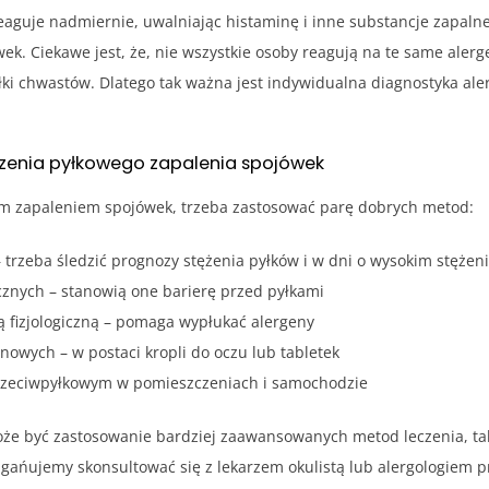
eaguje nadmiernie, uwalniając histaminę i inne substancje zapalne
ek. Ciekawe jest, że, nie wszystkie osoby reagują na te same alerg
pyłki chwastów. Dlatego tak ważna jest indywidualna diagnostyka al
zenia pyłkowego zapalenia spojówek
m zapaleniem spojówek, trzeba zastosować parę dobrych metod:
– trzeba śledzić prognozy stężenia pyłków i w dni o wysokim stęże
znych – stanowią one barierę przed pyłkami
 fizjologiczną – pomaga wypłukać alergeny
owych – w postaci kropli do oczu lub tabletek
 przeciwpyłkowym w pomieszczeniach i samochodzie
e być zastosowanie bardziej zaawansowanych metod leczenia, takic
ńujemy skonsultować się z lekarzem okulistą lub alergologiem prz