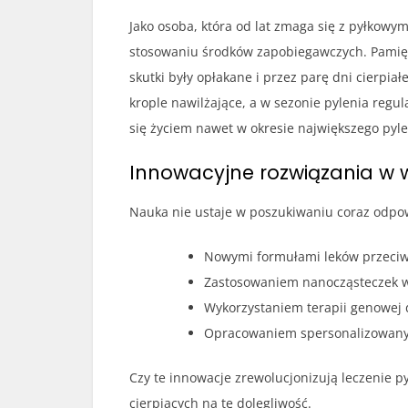
Jako osoba, która od lat zmaga się z pyłkow
stosowaniu środków zapobiegawczych. Pamięta
skutki były opłakane i przez parę dni cierpi
krople nawilżające, a w sezonie pylenia regu
się życiem nawet w okresie największego pyle
Innowacyjne rozwiązania w w
Nauka nie ustaje w poszukiwaniu coraz odpo
Nowymi formułami leków przeciw
Zastosowaniem nanocząsteczek w 
Wykorzystaniem terapii genowej 
Opracowaniem spersonalizowanyc
Czy te innowacje zrewolucjonizują leczenie p
cierpiących na tę dolegliwość.