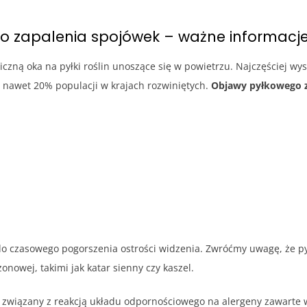
go zapalenia spojówek – ważne informacj
iczną oka na pyłki roślin unoszące się w powietrzu. Najczęściej wys
a nawet 20% populacji w krajach rozwiniętych.
Objawy pyłkowego z
o czasowego pogorszenia ostrości widzenia. Zwróćmy uwagę, że py
nowej, takimi jak katar sienny czy kaszel.
związany z reakcją układu odpornościowego na alergeny zawarte w 