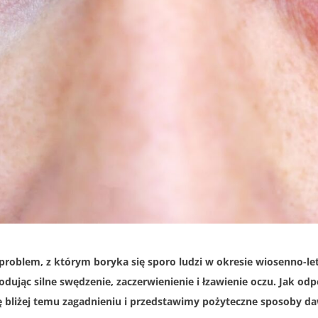
roblem, z którym boryka się sporo ludzi w okresie wiosenno-let
dując silne swędzenie, zaczerwienienie i łzawienie oczu. Jak od
 bliżej temu zagadnieniu i przedstawimy pożyteczne sposoby d