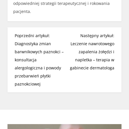
odpowiedniej strategii terapeutycznej i rokowania
pacjenta.
N
Poprzedni artykuł:
Następny artykuł:
a
Diagnostyka zmian
Leczenie nawrotowego
w
barwnikowych paznokci –
zapalenia żołędzi i
i
konsultacja
napletka – terapia w
g
alergologiczna i powody
gabinecie dermatologa
a
przebarwień płytki
c
paznokciowej
j
a
w
p
i
s