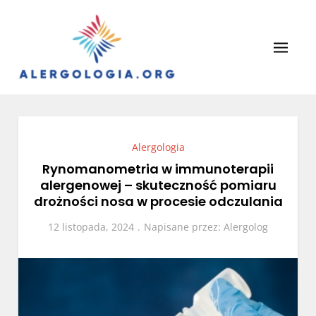
Skip
to
content
Alergologia
Leczenie alergii, portal lekarzy.
Alergologia
Rynomanometria w immunoterapii
alergenowej – skuteczność pomiaru
drożności nosa w procesie odczulania
12 listopada, 2024
Napisane przez:
Alergolog