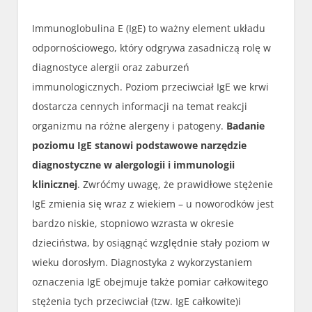
Immunoglobulina E (IgE) to ważny element układu
odpornościowego, który odgrywa zasadniczą rolę w
diagnostyce alergii oraz zaburzeń
immunologicznych. Poziom przeciwciał IgE we krwi
dostarcza cennych informacji na temat reakcji
organizmu na różne alergeny i patogeny.
Badanie
poziomu IgE stanowi podstawowe narzędzie
diagnostyczne w alergologii i immunologii
klinicznej
. Zwróćmy uwagę, że prawidłowe stężenie
IgE zmienia się wraz z wiekiem – u noworodków jest
bardzo niskie, stopniowo wzrasta w okresie
dzieciństwa, by osiągnąć względnie stały poziom w
wieku dorosłym. Diagnostyka z wykorzystaniem
oznaczenia IgE obejmuje także pomiar całkowitego
stężenia tych przeciwciał (tzw. IgE całkowite)i