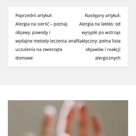
N
Poprzedni artykuł:
Następny artykuł:
a
Alergia na sierść – poznaj
Alergia na lateks: od
w
objawy, powody i
wysypki po wstrząs
i
wydajne metody leczenia
anafilaktyczny: pełna lista
g
uczulenia na zwierzęta
objawów i reakcji
a
domowe
alergicznych
c
j
a
w
p
i
s
u