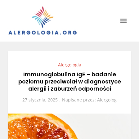
Skip
to
content
Alergologia
Leczenie alergii, portal lekarzy.
Alergologia
Immunoglobulina IgE – badanie
poziomu przeciwciał w diagnostyce
alergii i zaburzeń odporności
27 stycznia, 2025
Napisane przez:
Alergolog