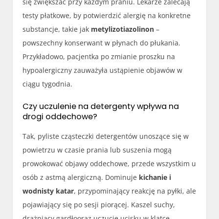
się zwiększać przy każdym praniu. Lekarze zalecają
testy płatkowe, by potwierdzić alergię na konkretne
substancje, takie jak
metylizotiazolinon
–
powszechny konserwant w płynach do płukania.
Przykładowo, pacjentka po zmianie proszku na
hypoalergiczny zauważyła ustąpienie objawów w
ciągu tygodnia.
Czy uczulenie na detergenty wpływa na
drogi oddechowe?
Tak, pyliste cząsteczki detergentów unoszące się w
powietrzu w czasie prania lub suszenia mogą
prowokować objawy oddechowe, przede wszystkim u
osób z astmą alergiczną. Dominuje
kichanie i
wodnisty katar
, przypominający reakcję na pyłki, ale
pojawiający się po sesji piorącej. Kaszel suchy,
drażniący gardłooraz uczucie ucisku w klatce