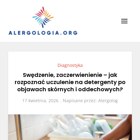
Skip
to
content
Alergologia
Leczenie alergii, portal lekarzy.
Diagnostyka
Swędzenie, zaczerwienienie – jak
rozpoznać uczulenie na detergenty po
objawach skórnych i oddechowych?
17 kwietnia, 2026
Napisane przez:
Alergolog