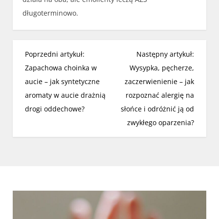
długoterminowo.
N
Poprzedni artykuł:
Następny artykuł:
a
Zapachowa choinka w
Wysypka, pęcherze,
w
aucie – jak syntetyczne
zaczerwienienie – jak
i
aromaty w aucie drażnią
rozpoznać alergię na
g
drogi oddechowe?
słońce i odróżnić ją od
a
zwykłego oparzenia?
c
j
a
w
p
i
s