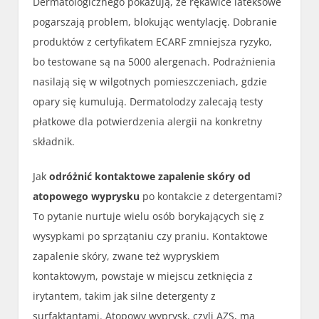
Dermatologicznego pokazują, że rękawice lateksowe
pogarszają problem, blokując wentylację. Dobranie
produktów z certyfikatem ECARF zmniejsza ryzyko,
bo testowane są na 5000 alergenach. Podrażnienia
nasilają się w wilgotnych pomieszczeniach, gdzie
opary się kumulują. Dermatolodzy zalecają testy
płatkowe dla potwierdzenia alergii na konkretny
składnik.
Jak
odróżnić kontaktowe zapalenie skóry od
atopowego wyprysku
po kontakcie z detergentami?
To pytanie nurtuje wielu osób borykających się z
wysypkami po sprzątaniu czy praniu. Kontaktowe
zapalenie skóry, zwane też wypryskiem
kontaktowym, powstaje w miejscu zetknięcia z
irytantem, takim jak silne detergenty z
surfaktantami. Atopowy wyprysk, czyli AZS, ma