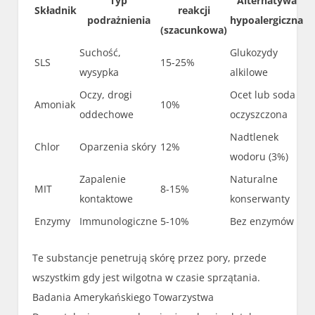
Typ
Alternatywa
Składnik
reakcji
podrażnienia
hypoalergiczna
(szacunkowa)
Suchość,
Glukozydy
SLS
15-25%
wysypka
alkilowe
Oczy, drogi
Ocet lub soda
Amoniak
10%
oddechowe
oczyszczona
Nadtlenek
Chlor
Oparzenia skóry
12%
wodoru (3%)
Zapalenie
Naturalne
MIT
8-15%
kontaktowe
konserwanty
Enzymy
Immunologiczne
5-10%
Bez enzymów
Te substancje penetrują skórę przez pory, przede
wszystkim gdy jest wilgotna w czasie sprzątania.
Badania Amerykańskiego Towarzystwa