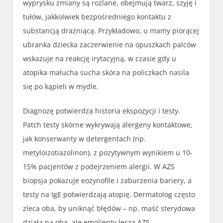
wyprysku zmiany są rozlane, obejmują twarz, szyję i
tułów, jakkolwiek bezpośredniego kontaktu z
substancją drażniącą. Przykładowo, u mamy piorącej
ubranka dziecka zaczerwienie na opuszkach palców
wskazuje na reakcję irytacyjną, w czasie gdy u
atopika malucha sucha skóra na policzkach nasila
się po kąpieli w mydle.
Diagnozę potwierdza historia ekspozycji i testy.
Patch testy skórne wykrywają alergeny kontaktowe,
jak konserwanty w detergentach (np.
metyloizotiazolinon), z pozytywnym wynikiem u 10-
15% pacjentów z podejrzeniem alergii. W AZS
biopsja pokazuje eozynofile i zaburzenia bariery, a
testy na IgE potwierdzają atopię. Dermatolog często
zleca oba, by uniknąć błędów – np. maść sterydowa
działa na oba, ale emolienty leczą AZS