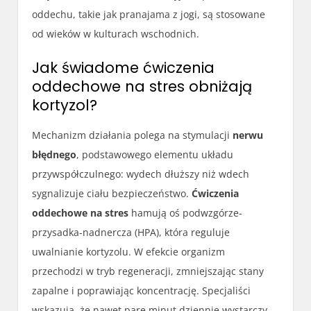
oddechu, takie jak pranajama z jogi, są stosowane
od wieków w kulturach wschodnich.
Jak świadome ćwiczenia
oddechowe na stres obniżają
kortyzol?
Mechanizm działania polega na stymulacji
nerwu
błędnego
, podstawowego elementu układu
przywspółczulnego: wydech dłuższy niż wdech
sygnalizuje ciału bezpieczeństwo.
Ćwiczenia
oddechowe na stres
hamują oś podwzgórze-
przysadka-nadnercza (HPA), która reguluje
uwalnianie kortyzolu. W efekcie organizm
przechodzi w tryb regeneracji, zmniejszając stany
zapalne i poprawiając koncentrację. Specjaliści
wskazują, że nawet parę minut dziennie wystarczy,