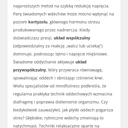
najprostszych metod na szybką redukcję napięcia.
Parę świadomych wdechów może mocno wpłynąć na
poziom
kortyzolu
, głównego hormonu stresu
produkowanego przez nadnercza. Kiedy
doświadczasz presji,
układ współczulny
(odpowiedzialny za reakcję „walcz lub uciekaj”)
dominuje, podnosząc tętno i napięcie mięśniowe.
Świadome oddychanie aktywuje
układ
przywspółczulny
, który przywraca równowagę,
spowalniając oddech i obniżając ciśnienie krwi.
Wielu specjalistów od mindfulness podkreśla, że
regularna praktyka technik oddechowych wzmacnia
diafragmę i poprawia dotlenienie organizmu. Czy
kiedykolwiek zauważyłeś, jak płytki oddech pogarsza
stres? Głębokie, rytmiczne wdechy zmieniają to
natychmiast. Techniki relaksacyjne oparte na