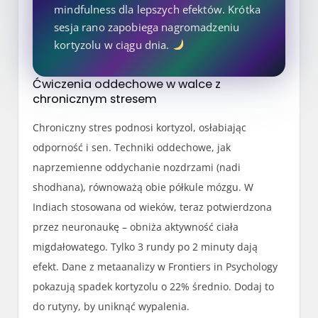
mindfulness dla lepszych efektów. Krótka
sesja rano zapobiega nagromadzeniu
kortyzolu w ciągu dnia.
Ćwiczenia oddechowe w walce z
chronicznym stresem
Chroniczny stres podnosi kortyzol, osłabiając
odporność i sen. Techniki oddechowe, jak
naprzemienne oddychanie nozdrzami (nadi
shodhana), równoważą obie półkule mózgu. W
Indiach stosowana od wieków, teraz potwierdzona
przez neuronaukę – obniża aktywność ciała
migdałowatego. Tylko 3 rundy po 2 minuty dają
efekt. Dane z metaanalizy w Frontiers in Psychology
pokazują spadek kortyzolu o 22% średnio. Dodaj to
do rutyny, by uniknąć wypalenia.