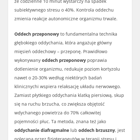
że codzienne 10 minut wystarczy na spadek
subiektywnego stresu o 40%. Kontrola oddechu
zmienia reakcje autonomiczne organizmu trwale.
Oddech przeponowy
to fundamentalna technika
głębokiego oddychania, która angażuje główny
mięsień oddechowy – przeponę. Prawidłowo
wykonywany
oddech przeponowy
poprawia
dotlenienie organizmu, redukuje poziom kortyzolu
nawet o 20-30% według niektórych badań
klinicznychi wspiera relaksację układu nerwowego.
Zamiast płytkiego oddychania klatką piersiową, skup
się na ruchu brzucha, co zwiększa objętość
wdychanego powietrza do 70% całkowitej
pojemności płuc. Ta metoda, znana też jako
oddychanie diafragmalne
lub
oddech brzuszny
, jest
polecana przez fizjoterapeutów w terapii stresu i