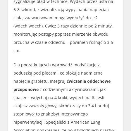
sygnalizuje błąd w technice. Wydech przez usta na
6-8 sekund, z wizualizacją wypychania napięcia z
ciała; zaawansowani mogą wydłużyć do 1:2
(wdech:wdech). Ćwicz 3 razy dziennie po 2 minuty,
monitorując postępy poprzez mierzenie obwodu
brzucha w czasie oddechu – powinien rosnąć o 3-5
cm.
Dla początkujących wprowadź modyfikację z
poduszką pod plecami, co blokuje nadmierne
napięcie grzbietu. Integruj
ćwiczenia oddechowe
przeponowe
z codziennymi aktywnościami, jak
spacer – wdychaj na 4 kroki, wydech na 6. Jeśli
czujesz zawroty głowy, skróć czasy do 3:4 i buduj
stopniowo; to znak zbyt intensywnego
hiperwentylacji. Specjaliści z American Lung
Association podkreślają, że po 4 tygodniach praktyki