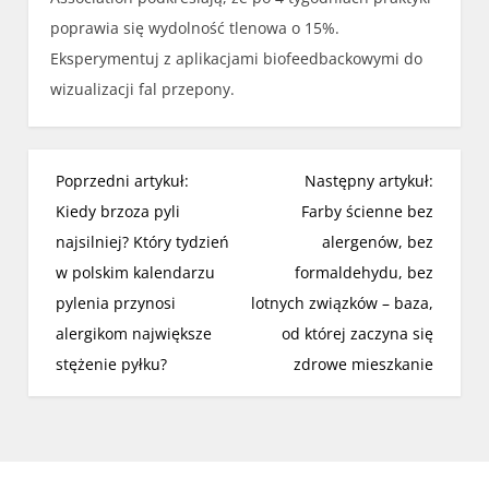
poprawia się wydolność tlenowa o 15%.
Eksperymentuj z aplikacjami biofeedbackowymi do
wizualizacji fal przepony.
N
Poprzedni artykuł:
Następny artykuł:
a
Kiedy brzoza pyli
Farby ścienne bez
w
najsilniej? Który tydzień
alergenów, bez
i
w polskim kalendarzu
formaldehydu, bez
g
pylenia przynosi
lotnych związków – baza,
a
alergikom największe
od której zaczyna się
c
stężenie pyłku?
zdrowe mieszkanie
j
a
w
p