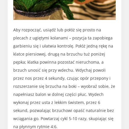
Aby rozpocząć, usiądź lub połóż się prosto na
plecach z ugiętymi kolanami – pozycja ta zapobiega
garbieniu się i ułatwia kontrolę. Połóż jedną rękę na
klatce piersiowej, drugą na brzuchu tuż poniżej
pępka; klatka powinna pozostać nieruchoma, a
brzuch unosić się przy wdechu. Wdychaj powoli
przez nos przez 4 sekundy, czując opór przepony i
rozszerzanie się brzucha na boki – wyobraź sobie, że
napełniasz balon w dolnej części płuc. Wydech
wykonaj przez usta z lekkim świstem, przez 6
sekund, pozwalając brzuchowi opaść naturalnie bez
wciągania go. Powtarzaj cykl 5-10 razy, skupiając się
na płynnym rytmie 4:6.