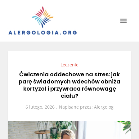
Skip
to
content
Alergologia
Leczenie alergii, portal lekarzy.
Leczenie
Ćwiczenia oddechowe na stres: jak
parę świadomych wdechów obniża
kortyzol i przywraca równowagę
ciału?
6 lutego, 2026
Napisane przez:
Alergolog