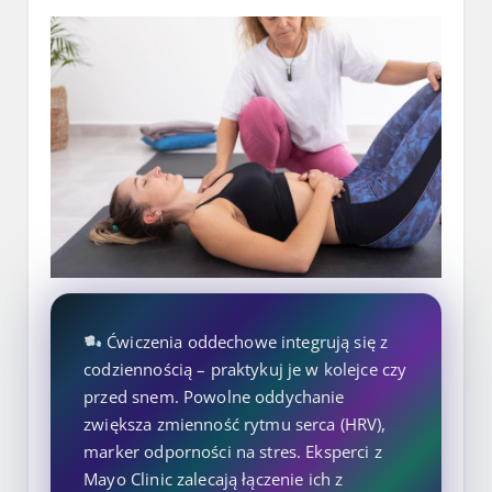
Ćwiczenia oddechowe integrują się z
codziennością – praktykuj je w kolejce czy
przed snem. Powolne oddychanie
zwiększa zmienność rytmu serca (HRV),
marker odporności na stres. Eksperci z
Mayo Clinic zalecają łączenie ich z