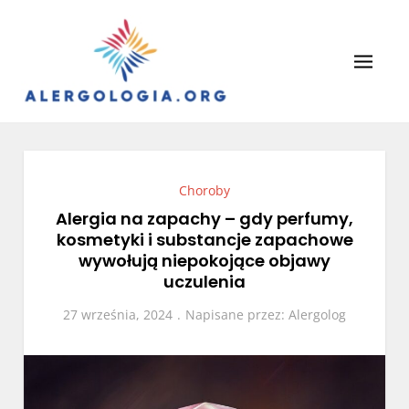
Skip
to
content
Alergologia
Leczenie alergii, portal lekarzy.
Choroby
Alergia na zapachy – gdy perfumy,
kosmetyki i substancje zapachowe
wywołują niepokojące objawy
uczulenia
27 września, 2024
Napisane przez:
Alergolog