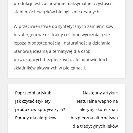
produkcji jest zachowanie maksymalnej czystości i
stabilności związków biologicznie czynnych.
W przeciwieństwie do syntetycznych zamienników,
bezalergenowe ekstrakty roślinne wyróżniają się
lepszą biodostępnością i naturalnością działania.
Stanowią idealną alternatywę dla osób
poszukujących bezpiecznych, ale odpowiednich
składników aktywnych w pielęgnacji.
N
Poprzedni artykuł:
Następny artykuł:
a
Jak czytać etykiety
Naturalne wapno na
w
produktów spożywczych?
alergię: skuteczna i
i
Porady dla alergików
bezpieczna alternatywa
g
dla tradycyjnych leków
a