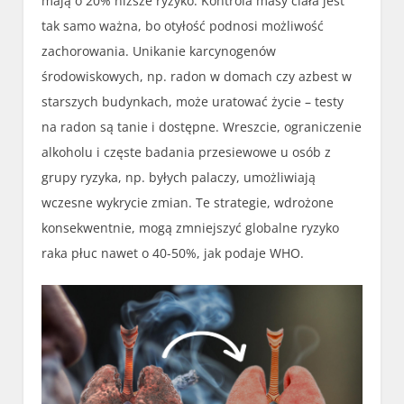
mają o 20% niższe ryzyko. Kontrola masy ciała jest
tak samo ważna, bo otyłość podnosi możliwość
zachorowania. Unikanie karcynogenów
środowiskowych, np. radon w domach czy azbest w
starszych budynkach, może uratować życie – testy
na radon są tanie i dostępne. Wreszcie, ograniczenie
alkoholu i częste badania przesiewowe u osób z
grupy ryzyka, np. byłych palaczy, umożliwiają
wczesne wykrycie zmian. Te strategie, wdrożone
konsekwentnie, mogą zmniejszyć globalne ryzyko
raka płuc nawet o 40-50%, jak podaje WHO.