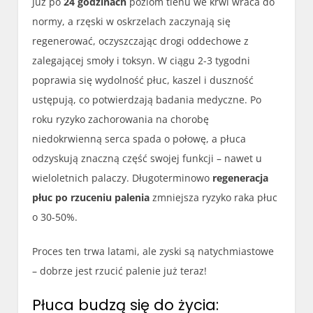
Już po
24 godzinach
poziom tlenu we krwi wraca do
normy, a rzęski w oskrzelach zaczynają się
regenerować, oczyszczając drogi oddechowe z
zalegającej smoły i toksyn. W ciągu 2-3 tygodni
poprawia się wydolność płuc, kaszel i duszność
ustępują, co potwierdzają badania medyczne. Po
roku ryzyko zachorowania na chorobę
niedokrwienną serca spada o połowę, a płuca
odzyskują znaczną część swojej funkcji – nawet u
wieloletnich palaczy. Długoterminowo
regeneracja
płuc po rzuceniu palenia
zmniejsza ryzyko raka płuc
o 30-50%.
Proces ten trwa latami, ale zyski są natychmiastowe
– dobrze jest rzucić palenie już teraz!
Płuca budzą się do życia: