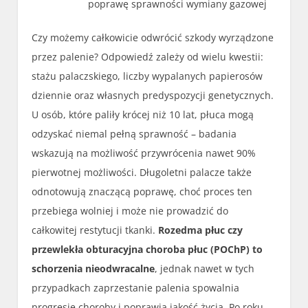
poprawę sprawności wymiany gazowej
Czy możemy całkowicie odwrócić szkody wyrządzone
przez palenie? Odpowiedź zależy od wielu kwestii:
stażu palaczskiego, liczby wypalanych papierosów
dziennie oraz własnych predyspozycji genetycznych.
U osób, które paliły krócej niż 10 lat, płuca mogą
odzyskać niemal pełną sprawność – badania
wskazują na możliwość przywrócenia nawet 90%
pierwotnej możliwości. Długoletni palacze także
odnotowują znaczącą poprawę, choć proces ten
przebiega wolniej i może nie prowadzić do
całkowitej restytucji tkanki.
Rozedma płuc czy
przewlekła obturacyjna choroba płuc (POChP) to
schorzenia nieodwracalne
, jednak nawet w tych
przypadkach zaprzestanie palenia spowalnia
progresję choroby i poprawia jakość życia. Po roku