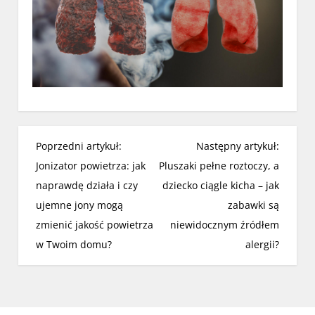
N
Poprzedni artykuł:
Następny artykuł:
a
Jonizator powietrza: jak
Pluszaki pełne roztoczy, a
w
naprawdę działa i czy
dziecko ciągle kicha – jak
i
ujemne jony mogą
zabawki są
g
zmienić jakość powietrza
niewidocznym źródłem
a
w Twoim domu?
alergii?
c
j
a